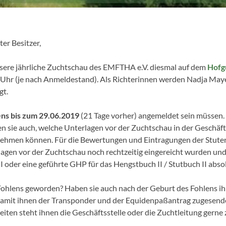
er Besitzer,
sere jährliche Zuchtschau des EMFTHA e.V. diesmal auf dem
Hofg
Uhr (je nach Anmeldestand). Als Richterinnen werden Nadja Mayer 
gt.
ens bis zum 29.06.2019
(21 Tage vorher) angemeldet sein müssen.
sie auch, welche Unterlagen vor der Zuchtschau in der Geschäftss
ilnehmen können. Für die Bewertungen und Eintragungen der Stute
rlagen vor der Zuchtschau noch rechtzeitig eingereicht wurden und 
 oder eine geführte GHP für das Hengstbuch II / Stutbuch II absolv
es Fohlens geworden? Haben sie auch nach der Geburt des Fohlens 
, damit ihnen der Transponder und der Equidenpaßantrag zugesende
ten steht ihnen die Geschäftsstelle oder die Zuchtleitung gerne 