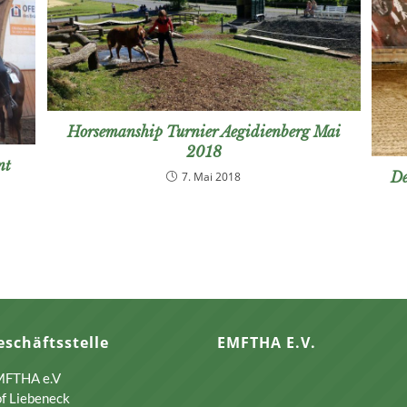
Horsemanship Turnier Aegidienberg Mai
2018
nt
De
7. Mai 2018
eschäftsstelle
EMFTHA E.V.
FTHA e.V
f Liebeneck