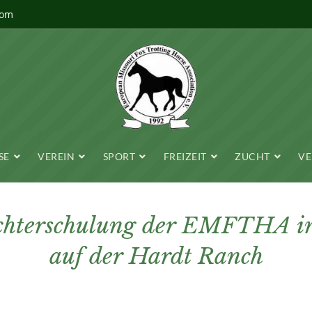
com
SE
VEREIN
SPORT
FREIZEIT
ZUCHT
VE
richterschulung der EMFTHA i
auf der Hardt Ranch