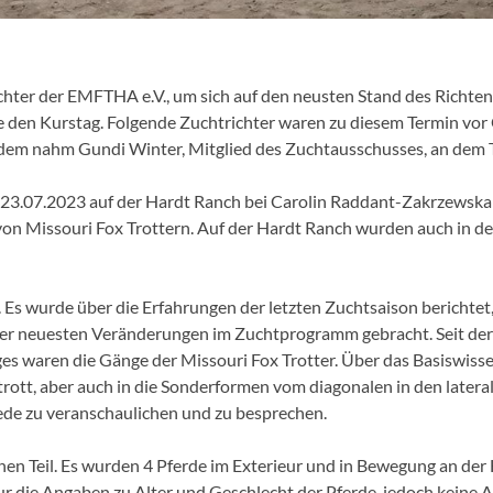
ichter der EMFTHA e.V., um sich auf den neusten Stand des Richtens
te den Kurstag. Folgende Zuchtrichter waren zu diesem Termin vo
em nahm Gundi Winter, Mitglied des Zuchtausschusses, an dem Te
23.07.2023 auf der Hardt Ranch bei Carolin Raddant-Zakrzewska stat
n von Missouri Fox Trottern. Auf der Hardt Ranch wurden auch in
 Es wurde über die Erfahrungen der letzten Zuchtsaison berichtet
der neuesten Veränderungen im Zuchtprogramm gebracht. Seit der 
es waren die Gänge der Missouri Fox Trotter. Über das Basiswisse
xtrott, aber auch in die Sonderformen vom diagonalen in den latera
ede zu veranschaulichen und zu besprechen.
chen Teil. Es wurden 4 Pferde im Exterieur und in Bewegung an de
 nur die Angaben zu Alter und Geschlecht der Pferde, jedoch kein