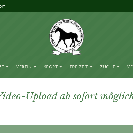
com
SE
VEREIN
SPORT
FREIZEIT
ZUCHT
VE
Video-Upload ab sofort möglich