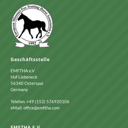
Geschäftsstelle
EMFTHA e.V
Hof Liebeneck
56340 Osterspai
Germany
Telefon: +49 (152) 576920106
eMail: office@emftha.com
EMFTHA E.V.