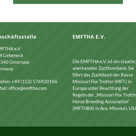
eschäftsstelle
EMFTHA E.V.
FTHA e.V
f Liebeneck
Die EMFTHA e.V. ist ein staatli
340 Osterspai
anerkannter Zuchtverband. Sie
ermany
führt das Zuchtbuch der Rasse
lefon: +49 (152) 576920106
Missouri Fox Trotter (MFT) in
ail: office@emftha.com
Europa unter Beachtung der
Regeln der „Missouri Fox Trotti
Horse Breeding Association“
(MFTHBA) in Ava, Missouri, US