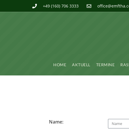
+49 (160) 706 3333
office@emftha.
HOME
AKTUELL
TERMINE
RAS
Name: