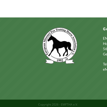
G
EM
Ho
56
G
Te
eM
Copyright 2026 - EMFTHA e.V.