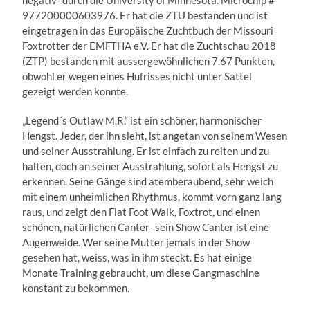
negativ- durch die University of Minnesota. Microchip #
977200000603976. Er hat die ZTU bestanden und ist
eingetragen in das Europäische Zuchtbuch der Missouri
Foxtrotter der EMFTHA e.V. Er hat die Zuchtschau 2018
(ZTP) bestanden mit aussergewöhnlichen 7.67 Punkten,
obwohl er wegen eines Hufrisses nicht unter Sattel
gezeigt werden konnte.
„Legend´s Outlaw M.R.“ ist ein schöner, harmonischer
Hengst. Jeder, der ihn sieht, ist angetan von seinem Wesen
und seiner Ausstrahlung. Er ist einfach zu reiten und zu
halten, doch an seiner Ausstrahlung, sofort als Hengst zu
erkennen. Seine Gänge sind atemberaubend, sehr weich
mit einem unheimlichen Rhythmus, kommt vorn ganz lang
raus, und zeigt den Flat Foot Walk, Foxtrot, und einen
schönen, natürlichen Canter- sein Show Canter ist eine
Augenweide. Wer seine Mutter jemals in der Show
gesehen hat, weiss, was in ihm steckt. Es hat einige
Monate Training gebraucht, um diese Gangmaschine
konstant zu bekommen.