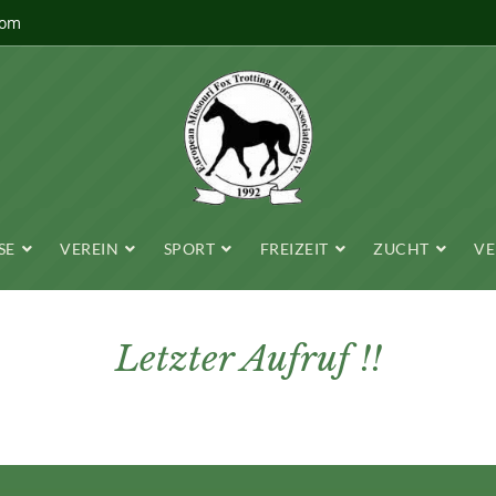
com
SE
VEREIN
SPORT
FREIZEIT
ZUCHT
VE
Letzter Aufruf !!