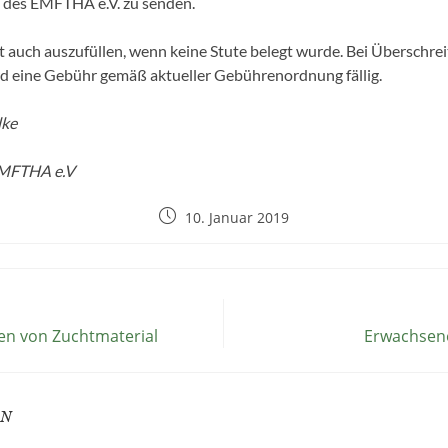
e des EMFTHA e.V. zu senden.
st auch auszufüllen, wenn keine Stute belegt wurde. Bei Überschre
rd eine Gebühr gemäß aktueller Gebührenordnung fällig.
lke
EMFTHA e.V
10. Januar 2019
en von Zuchtmaterial
Erwachsene
EN