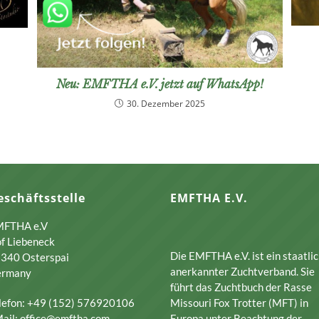
Neu: EMFTHA e.V. jetzt auf WhatsApp!
30. Dezember 2025
eschäftsstelle
EMFTHA E.V.
FTHA e.V
f Liebeneck
Die EMFTHA e.V. ist ein staatli
340 Osterspai
anerkannter Zuchtverband. Sie
ermany
führt das Zuchtbuch der Rasse
lefon: +49 (152) 576920106
Missouri Fox Trotter (MFT) in
ail: office@emftha.com
Europa unter Beachtung der