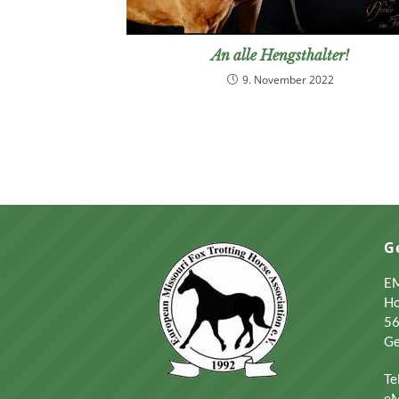
An alle Hengsthalter!
9. November 2022
G
EM
Ho
56
G
Te
eM